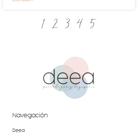
LEER MÁS »
1
2
3
4
5
Navegación
Deea