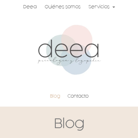
Ir
Deea
Quiénes somos
Servicios
al
contenido
Blog
Contacto
Blog