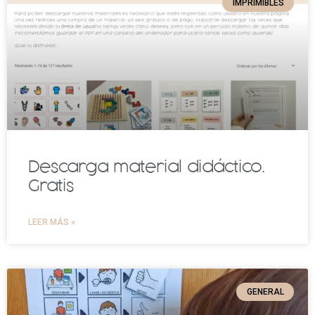
IMPRIMIBLES
a
a
a
a
a
Descarga material didáctico.
Gratis
LEER MÁS »
GENERAL