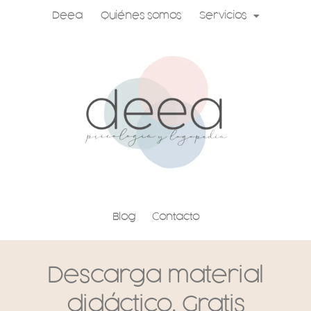
Ir
Deea
Quiénes somos
Servicios
al
contenido
Blog
Contacto
Descarga material
didáctico. Gratis