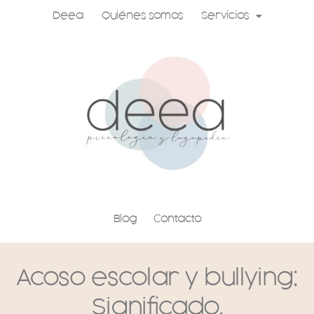
Ir
Deea
Quiénes somos
Servicios
al
contenido
Blog
Contacto
Acoso escolar y bullying;
Significado.