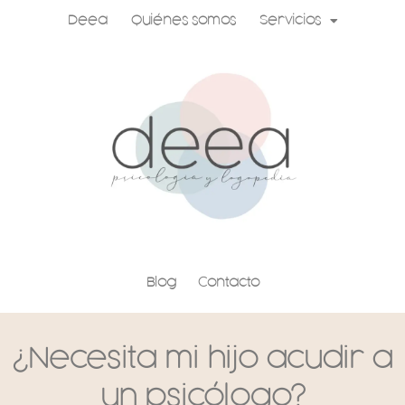
Ir
Deea
Quiénes somos
Servicios
al
contenido
Blog
Contacto
¿Necesita mi hijo acudir a
un psicólogo?