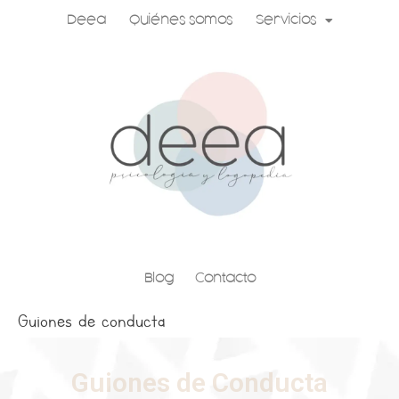
Ir
Deea
Quiénes somos
Servicios
al
contenido
Blog
Contacto
Guiones de conducta
Guiones de Conducta