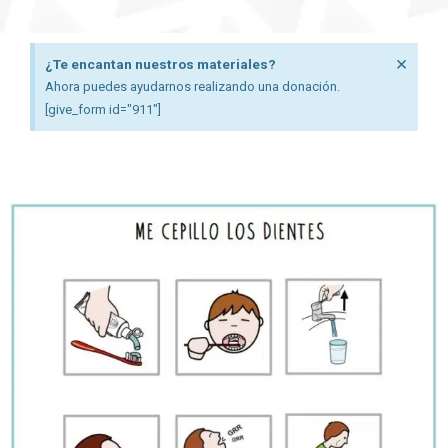
D
×
¿Te encantan nuestros materiales?
e
Ahora puedes ayudarnos realizando una donación.
s
[give_form id="911"]
c
a
r
t
a
r
e
s
t
a
a
l
e
r
t
a
.