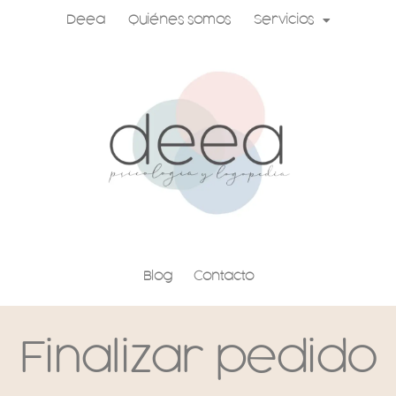
Ir
Deea
Quiénes somos
Servicios
al
contenido
Blog
Contacto
Finalizar pedido