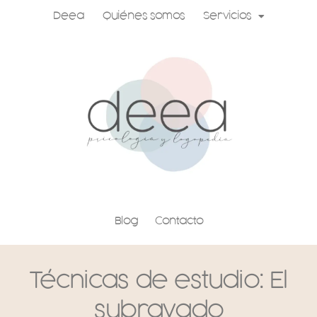
Ir
Deea
Quiénes somos
Servicios
al
contenido
Blog
Contacto
Técnicas de estudio: El
subrayado